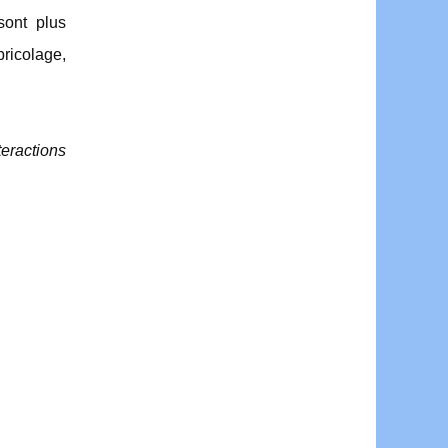
sont plus
bricolage,
teractions