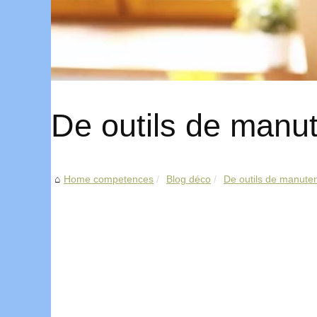
De outils de manut
Home competences
Blog déco
De outils de manuten