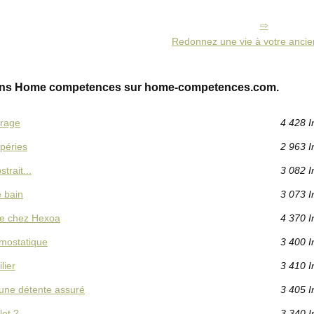
Redonnez une vie à votre ancie
ions Home competences sur home-competences.com.
arage
4 428 I
péries
2 963 I
trait...
3 082 I
e bain
3 073 I
 de chez Hexoa
4 370 I
rmostatique
3 400 I
lier
3 410 I
 une détente assuré
3 405 I
let ?
3 340 I