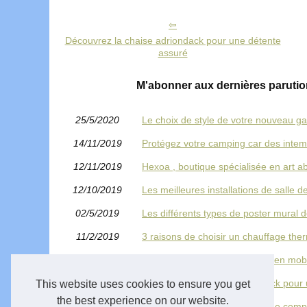
Découvrez la chaise adriondack pour une détente
assuré
M'abonner aux dernières parut
25/5/2020
Le choix de style de votre nouveau g
14/11/2019
Protégez votre camping car des intem
12/11/2019
Hexoa , boutique spécialisée en art abs
12/10/2019
Les meilleures installations de salle d
02/5/2019
Les différents types de poster mural
11/2/2019
3 raisons de choisir un chauffage the
12/12/2018
Redonnez une vie à votre ancien mobi
20/10/2018
Découvrez la chaise adriondack pour
This website uses cookies to ensure you get
the best experience on our website.
06/10/2018
À qui faire appel pour un vidage comp