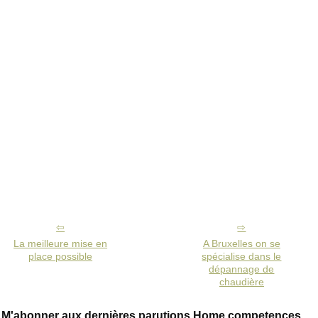
La meilleure mise en
A Bruxelles on se
place possible
spécialise dans le
dépannage de
chaudière
M'abonner aux dernières parutions Home competences