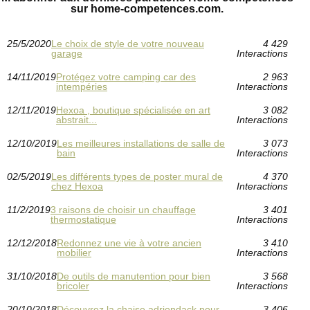
sur home-competences.com.
25/5/2020
Le choix de style de votre nouveau
4 429
garage
Interactions
14/11/2019
Protégez votre camping car des
2 963
intempéries
Interactions
12/11/2019
Hexoa , boutique spécialisée en art
3 082
abstrait...
Interactions
12/10/2019
Les meilleures installations de salle de
3 073
bain
Interactions
02/5/2019
Les différents types de poster mural de
4 370
chez Hexoa
Interactions
11/2/2019
3 raisons de choisir un chauffage
3 401
thermostatique
Interactions
12/12/2018
Redonnez une vie à votre ancien
3 410
mobilier
Interactions
31/10/2018
De outils de manutention pour bien
3 568
bricoler
Interactions
20/10/2018
Découvrez la chaise adriondack pour
3 406