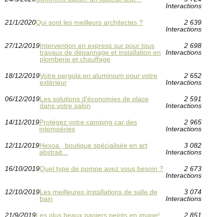
Interactions
21/1/2020
Qui sont les meilleurs architectes ?
2 639
Interactions
27/12/2019
Intervention en express sur pour tous
2 698
travaux de dépannage et installation en
Interactions
plomberie et chauffage
18/12/2019
Votre pergola en aluminium pour votre
2 652
extérieur
Interactions
06/12/2019
Les solutions d'économies de place
2 591
dans votre salon
Interactions
14/11/2019
Protégez votre camping car des
2 965
intempéries
Interactions
12/11/2019
Hexoa , boutique spécialisée en art
3 082
abstrait...
Interactions
16/10/2019
Quel type de pompe avez vous besoin ?
2 673
Interactions
12/10/2019
Les meilleures installations de salle de
3 074
bain
Interactions
21/9/2019
Les plus beaux papiers peints en image!
2 851