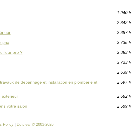
1 940 I
2 842 I
érieur
2 887 I
r prix
2 735 I
illeur prix ?
2 853 I
3 723 I
2 639 I
 travaux de dépannage et installation en plomberie et
2 697 I
 extérieur
2 652 I
ans votre salon
2 589 I
s Policy
|
Dotclear © 2003-2026