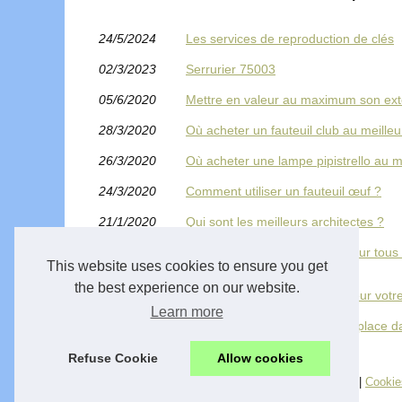
24/5/2024
Les services de reproduction de clés
02/3/2023
Serrurier 75003
05/6/2020
Mettre en valeur au maximum son ext
28/3/2020
Où acheter un fauteuil club au meilleu
26/3/2020
Où acheter une lampe pipistrello au me
24/3/2020
Comment utiliser un fauteuil œuf ?
21/1/2020
Qui sont les meilleurs architectes ?
27/12/2019
Intervention en express sur pour tous
chauffage
This website uses cookies to ensure you get
the best experience on our website.
18/12/2019
Votre pergola en aluminium pour votre
Learn more
06/12/2019
Les solutions d'économies de place d
Refuse Cookie
Allow cookies
© 2026
Home-competences.com
|
Liste les publications
|
Cookie
kitchen