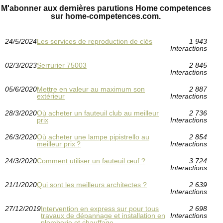
M'abonner aux dernières parutions Home competences
sur home-competences.com.
24/5/2024
Les services de reproduction de clés
1 943
Interactions
02/3/2023
Serrurier 75003
2 845
Interactions
05/6/2020
Mettre en valeur au maximum son
2 887
extérieur
Interactions
28/3/2020
Où acheter un fauteuil club au meilleur
2 736
prix
Interactions
26/3/2020
Où acheter une lampe pipistrello au
2 854
meilleur prix ?
Interactions
24/3/2020
Comment utiliser un fauteuil œuf ?
3 724
Interactions
21/1/2020
Qui sont les meilleurs architectes ?
2 639
Interactions
27/12/2019
Intervention en express sur pour tous
2 698
travaux de dépannage et installation en
Interactions
plomberie et chauffage