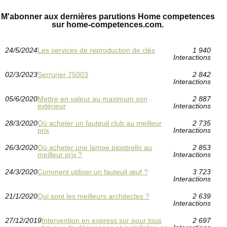
M'abonner aux dernières parutions Home competences
sur home-competences.com.
24/5/2024
Les services de reproduction de clés
1 940
Interactions
02/3/2023
Serrurier 75003
2 842
Interactions
05/6/2020
Mettre en valeur au maximum son
2 887
extérieur
Interactions
28/3/2020
Où acheter un fauteuil club au meilleur
2 735
prix
Interactions
26/3/2020
Où acheter une lampe pipistrello au
2 853
meilleur prix ?
Interactions
24/3/2020
Comment utiliser un fauteuil œuf ?
3 723
Interactions
21/1/2020
Qui sont les meilleurs architectes ?
2 639
Interactions
27/12/2019
Intervention en express sur pour tous
2 697