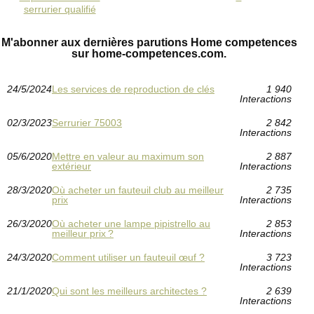
serrurier qualifié
M'abonner aux dernières parutions Home competences
sur home-competences.com.
24/5/2024
Les services de reproduction de clés
1 940
Interactions
02/3/2023
Serrurier 75003
2 842
Interactions
05/6/2020
Mettre en valeur au maximum son
2 887
extérieur
Interactions
28/3/2020
Où acheter un fauteuil club au meilleur
2 735
prix
Interactions
26/3/2020
Où acheter une lampe pipistrello au
2 853
meilleur prix ?
Interactions
24/3/2020
Comment utiliser un fauteuil œuf ?
3 723
Interactions
21/1/2020
Qui sont les meilleurs architectes ?
2 639
Interactions