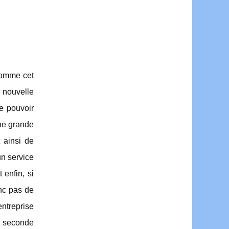
 comme cet
 nouvelle
de pouvoir
ne grande
 ainsi de
n service
 enfin, si
onc pas de
entreprise
ne seconde