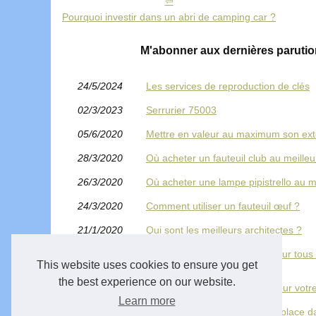
Pourquoi investir dans un abri de camping car ?
M'abonner aux dernières parut
24/5/2024
Les services de reproduction de clés
02/3/2023
Serrurier 75003
05/6/2020
Mettre en valeur au maximum son ext
28/3/2020
Où acheter un fauteuil club au meilleu
26/3/2020
Où acheter une lampe pipistrello au me
24/3/2020
Comment utiliser un fauteuil œuf ?
21/1/2020
Qui sont les meilleurs architectes ?
27/12/2019
Intervention en express sur pour tous
chauffage
This website uses cookies to ensure you get
the best experience on our website.
18/12/2019
Votre pergola en aluminium pour votre
Learn more
06/12/2019
Les solutions d'économies de place d