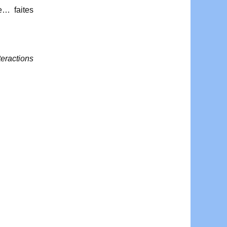
e… faites
teractions