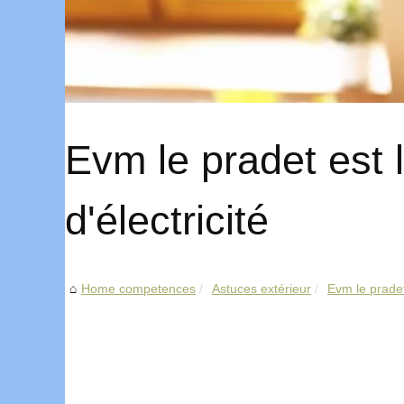
Evm le pradet est 
d'électricité
Home competences
Astuces extérieur
Evm le pradet