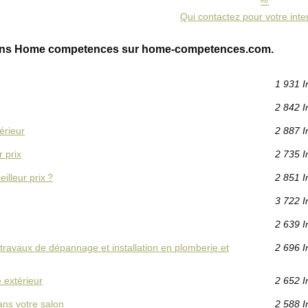
Qui contactez pour votre inte
ions Home competences sur home-competences.com.
1 931 I
2 842 I
érieur
2 887 I
r prix
2 735 I
illeur prix ?
2 851 I
3 722 I
2 639 I
 travaux de dépannage et installation en plomberie et
2 696 I
 extérieur
2 652 I
ans votre salon
2 588 I