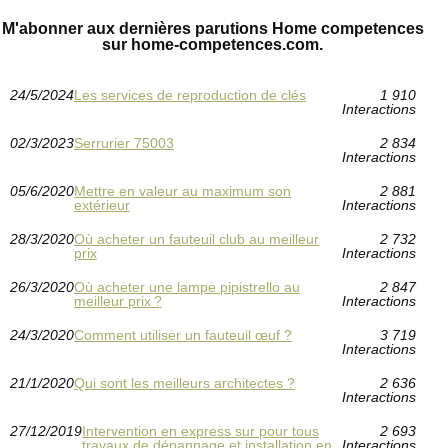
M'abonner aux dernières parutions Home competences
sur home-competences.com.
24/5/2024
Les services de reproduction de clés
1 910
Interactions
02/3/2023
Serrurier 75003
2 834
Interactions
05/6/2020
Mettre en valeur au maximum son
2 881
extérieur
Interactions
28/3/2020
Où acheter un fauteuil club au meilleur
2 732
prix
Interactions
26/3/2020
Où acheter une lampe pipistrello au
2 847
meilleur prix ?
Interactions
24/3/2020
Comment utiliser un fauteuil œuf ?
3 719
Interactions
21/1/2020
Qui sont les meilleurs architectes ?
2 636
Interactions
27/12/2019
Intervention en express sur pour tous
2 693
travaux de dépannage et installation en
Interactions