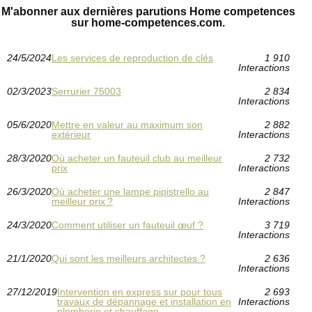
M'abonner aux dernières parutions Home competences
sur home-competences.com.
24/5/2024
Les services de reproduction de clés
1 910
Interactions
02/3/2023
Serrurier 75003
2 834
Interactions
05/6/2020
Mettre en valeur au maximum son
2 882
extérieur
Interactions
28/3/2020
Où acheter un fauteuil club au meilleur
2 732
prix
Interactions
26/3/2020
Où acheter une lampe pipistrello au
2 847
meilleur prix ?
Interactions
24/3/2020
Comment utiliser un fauteuil œuf ?
3 719
Interactions
21/1/2020
Qui sont les meilleurs architectes ?
2 636
Interactions
27/12/2019
Intervention en express sur pour tous
2 693
travaux de dépannage et installation en
Interactions
plomberie et chauffage